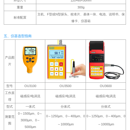
外型尺寸
120×65×30mm
重量
300g
主机、F型或N型探头、校准片、基体一块、电池、说明书、保
标准配置
修卡、仪器箱
五、仪器选型指南
产品图
片
型号
OU3100
OU3500
OU3600
工作原
磁感应/电涡流
磁感应/电涡流
磁感应/电涡流
理
型式
一体式
分体式
分体式
0～1500μm、0～
0～1250μm、0～400μm、0
0～1250μm、0～400μm、0
测量范
3000μm、0～
围
～10000μm
～10000μm
5000μm