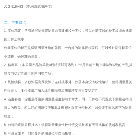
JJG 818─93 《电涡流式测厚仪》；
二、主要特点：
1. 零位稳定：所有涂层测厚仪测量前都要求校准零位，可以在随仪器的校零板或未涂覆
的工件上校零；
仪器零位的稳定是保证测量准确的前提。一台好的测厚仪校零后，可以长时间保持零位
不漂移，确保准确测量；
2. 精度高 ：本公司产品简单校0后精度即可达到1-2%是目前市场上能达到A级的产品,其
精度与稳定性高于国内同类产品；
3. 线性编辑：多数涂层测厚仪除了基础校零外，仪器本身没有线性编辑，使得测量重复
性误差大，本仪器出厂加入线性编辑增加测量精度与重复稳定性；
4. 温度补偿：涂覆层厚度的测量受温度影响非常大。同一工件在不同温度下测量会得出
很大的误差。所以好的测厚仪应该具备理想的温度补偿技术，以保证不同温度下的测量
精度；
5. 独特的直流采样技术：使得测量重复性较传统交流技术有无可比拟的优越和提高；
6. 可设置限界：对限界外的测量值能自动报警；