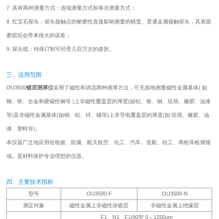
7. 具有两种测量方式：连续测量方式和单次测量方式；
8. 红宝石探头：探头接触点的耐磨性直接影响测量的精度。普通金属接触探头，其表面
磨损后会带来很大的误差；
9. 探头线：特殊订制可经受几百万次的曲折。
三、适用范围
OU3500
镀层测厚仪
采用了磁性和涡流两种测厚方法，可无损地测量磁性金属基体( 如
钢、铁、合金和硬磁性钢等 )上非磁性覆盖层的厚度(如铝、铬、铜、珐琅、橡胶、油漆
等)及非磁性金属基体(如铜、铝、锌、锡等)上非导电覆盖层的厚度(如:珐琅、橡胶、油
漆、塑料等)。
本仪器广泛地应用在电镀、防腐、航天航空、化工、汽车、造船、轻工、商检等检测领
域。是材料保护专业理想的仪器。
四、主要技术指标
型号
OU3500-F
OU3500-N
测定对象
磁性金属上非磁性涂镀层
非磁性金属上绝缘层
F1、N1、F1/90型 0～1250um