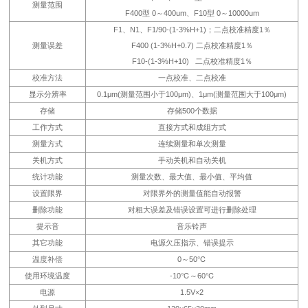
测量范围
F400型 0～400um、F10型 0～10000um
F1、N1、F1/90-(1-3%H+1)；二点校准精度1％
测量误差
F400 (1-3%H+0.7) 二点校准精度1％
F10-(1-3%H+10) 二点校准精度1％
校准方法
一点校准、二点校准
显示分辨率
0.1μm(测量范围小于100μm)、1μm(测量范围大于100μm)
存储
存储500个数据
工作方式
直接方式和成组方式
测量方式
连续测量和单次测量
关机方式
手动关机和自动关机
统计功能
测量次数、最大值、最小值、平均值
设置限界
对限界外的测量值能自动报警
删除功能
对粗大误差及错误设置可进行删除处理
提示音
音乐铃声
其它功能
电源欠压指示、错误提示
温度补偿
0～50℃
使用环境温度
-10℃～60℃
电源
1.5V×2