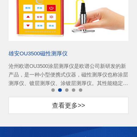
雄安OU3500磁性测厚仪
天
的新
沧州欧谱OU3500涂层测厚仪是欧谱公司新研发的新
沧
涂层
产品，是一种小型便携式仪器，磁性测厚仪也称涂层
产
定…
测厚仪、镀层测厚仪、涂镀层测厚仪。其性能稳定…
测
查看更多>>