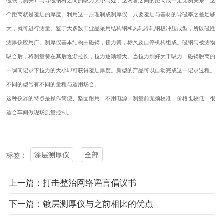
磁铁（测头）与导磁钢材之间的吸力大小与处于这两者之间的距离成一定比例关系，这
个距离就是覆层的厚度。利用这一原理制成测厚仪，只要覆层与基材的导磁率之差足够
大，就可进行测量。鉴于大多数工业品采用结构钢和热轧冷轧钢板冲压成型，所以
磁性
测厚仪
应用广。测厚仪基本结构由磁钢，接力簧，标尺及自停机构组成。磁钢与被测物
吸合后，将测量簧在其后逐渐拉长，拉力逐渐增大。当拉力刚好大于吸力，磁钢脱离的
一瞬间记录下拉力的大小即可获得覆层厚度。新型的产品可以自动完成这一记录过程。
不同的型号有不同的量程与适用场合。
这种仪器的特点是操作简便、坚固耐用、不用电源，测量前无须校准，价格也较低，很
适合车间做现场质量控制。
涂层测厚仪
全部
标签：
上一篇：打击整治网络谣言倡议书
下一篇：镀层测厚仪与之前相比的优点