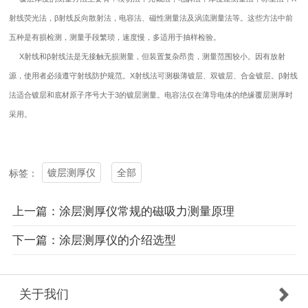
射线荧光法，β射线反向散射法，电容法、磁性测量法及涡流测量法等。这些方法中前
五种是有损检测，测量手段繁琐，速度慢，多适用于抽样检验。
X射线和β射线法是无接触无损测量，但装置复杂昂贵，测量范围较小。因有放射
源，使用者必须遵守射线防护规范。X射线法可测极薄镀层、双镀层、合金镀层。β射线
法适合镀层和底材原子序号大于3的镀层测量。电容法仅在薄导电体的绝缘覆层测厚时
采用。
镀层测厚仪
全部
标签：
上一篇：涂层测厚仪常规的磁吸力测量原理
下一篇：涂层测厚仪的介绍选型
关于我们