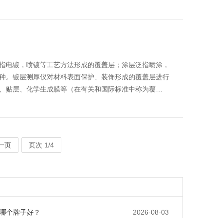
指电镀，喷镀等工艺方法形成的覆盖层；涂层泛指喷涂，
种。镀层测厚仪对材料表面保护、装饰形成的覆盖层进行
、贴层、化学生成膜等（在有关和国际标准中称为覆…
一页
页次 1/4
哪个牌子好？
2026-08-03