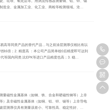
瓷、珐琅、氧化层等。用涡流传感器测量铜、铝、锌、锡
制造业、金属加工业、化工业、商检等检测领域。沧…
/易高等同类产品的替代产品，与之前涂层测厚仪相比有以
0
列快6倍；2. 精度高 ：本公司产品简单校0后精度即可达到
代等国内同类.比EPK等进口产品精度也高；3. 稳…
3
测量磁性金属基体（如钢、铁、合金和硬磁性钢等）上非
等）及非磁性金属基体（如铜、铝、锌、锡等）上非导电
镀层测厚仪具有测量误差小、可靠性高、稳定性好、…