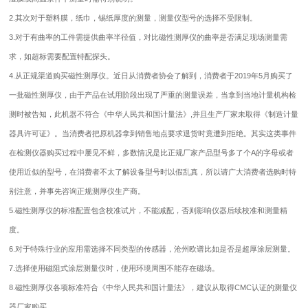
2.其次对于塑料膜，纸巾，锡纸厚度的测量，测量仪型号的选择不受限制。
3.对于有曲率的工件需提供曲率半径值，对比磁性测厚仪的曲率是否满足现场测量需
求，如超标需要配置特配探头。
4.从正规渠道购买磁性测厚仪。近日从消费者协会了解到，消费者于2019年5月购买了
一批磁性测厚仪，由于产品在试用阶段出现了严重的测量误差，当拿到当地计量机构检
测时被告知，此机器不符合《中华人民共和国计量法》,并且生产厂家未取得《制造计量
器具许可证》。当消费者把原机器拿到销售地点要求退货时竟遭到拒绝。其实这类事件
在检测仪器购买过程中屡见不鲜，多数情况是比正规厂家产品型号多了个A的字母或者
使用近似的型号，在消费者不太了解设备型号时以假乱真，所以请广大消费者选购时特
别注意，并事先咨询正规测厚仪生产商。
5.磁性测厚仪的标准配置包含校准试片，不能减配，否则影响仪器后续校准和测量精
度。
6.对于特殊行业的应用需选择不同类型的传感器，沧州欧谱比如是否是超厚涂层测量。
7.选择使用磁阻式涂层测量仪时，使用环境周围不能存在磁场。
8.磁性测厚仪各项标准符合《中华人民共和国计量法》，建议从取得CMC认证的测量仪
器厂家购买。