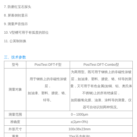
7. 防磨红宝石探头
8. 屏幕倒转显示
9. 测量声音指示
10. V型槽可用于有弧度的部位
11. 公英制转换
三、技术参数
型号
PosiTest DFT-F型
PosiTest DFT-Combo型
为两用型。既可用于钢铁上的非磁性涂镀
用于钢铁上的非磁性涂镀
层，如油漆、塑料、搪瓷、铬、锌等的测
层，
量，又可用于有色金属(如铜、铝、奥氏体
测量对象
如油漆、塑料、搪瓷、铬、
不锈钢)上的所有绝缘层，
锌等。
如阳极氧化膜、油漆、涂料等的测量。仪
器可自动识别两种情况。
测量范围
0～1000μm
准确度
±(2μm+3%)
外形尺寸
100x38x23mm
重量
70g(不含电池)