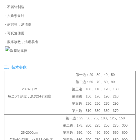
· 不锈钢制造
· 六角形设计
· 耐磨损，易清洗
· 可反复使用
· 数字读数，清晰易懂
三、技术参数
第一边：20、30、40、50
第二边：60、70、80、90
20-370μm
第三边：100、110、120、130
每边6个刻度，总共24个刻度
第四边：150、170、190、210
第五边：230、250、270、290
第六边：310、330、350、370
第一边：25、50、75、100、125、150
第二边：175、200、225、250、275、300
25-2000μm
第三边：350、400、450、500、550、600
每边6个刻度，总共36个刻度
第四边：650、700、750、800、850、900