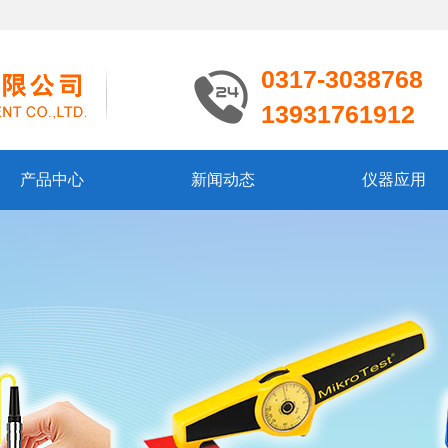
0317-3038768
13931761912
产品中心
新闻动态
仪器应用