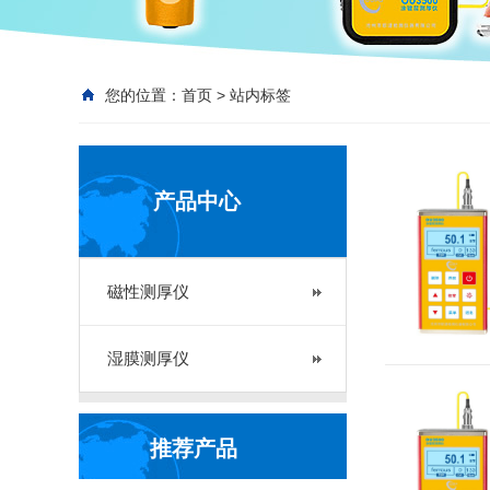
您的位置：
首页
>
站内标签
产品中心
磁性测厚仪
湿膜测厚仪
推荐产品