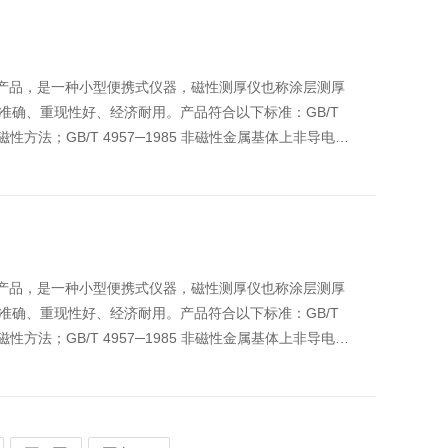
新产品，是一种小型便携式仪器，磁性测厚仪也称涂层测厚
准确、重现性好、经济耐用。产品符合以下标准：GB/T
磁性方法；GB/T 4957─1985 非磁性金属基体上非导电…
新产品，是一种小型便携式仪器，磁性测厚仪也称涂层测厚
准确、重现性好、经济耐用。产品符合以下标准：GB/T
磁性方法；GB/T 4957─1985 非磁性金属基体上非导电…