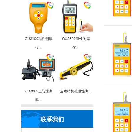
OU3100磁性测厚
OU3500磁性测厚
仪…
仪…
OU3800三防漆测
麦考特机械磁性测…
厚…
联系我们