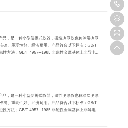
0
3
新产品，是一种小型便携式仪器，磁性测厚仪也称涂层测厚
准确、重现性好、经济耐用。产品符合以下标准：GB/T
磁性方法；GB/T 4957─1985 非磁性金属基体上非导电…
新产品，是一种小型便携式仪器，磁性测厚仪也称涂层测厚
准确、重现性好、经济耐用。产品符合以下标准：GB/T
磁性方法；GB/T 4957─1985 非磁性金属基体上非导电…